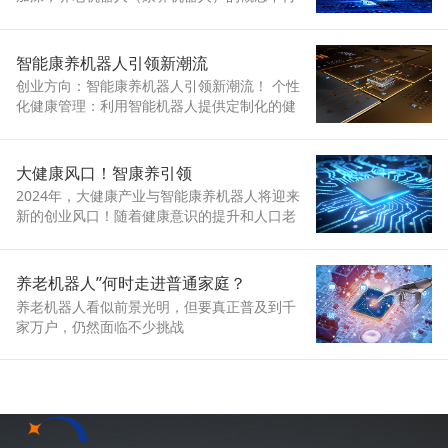
遥不可及。机器人不仅能在老年康复领域大展
身手，帮助部分失能老人恢复行动能力，而且
还能替代一部分护工的工作，并有望成为老人
智能康养机器人引领新潮流
的“精神伴侣”
创业方向：智能康养机器人引领新潮流！ 个性
化健康管理：利用智能机器人提供定制化的健
康服务
大健康风口！智康养引领
2024年，大健康产业与智能康养机器人将迎来
新的创业风口！随着健康意识的提升和人口老
龄化的加速，大健康产业正成为一个充满机遇
的蓝海市场
养老机器人”何时走进普通家庭？
养老机器人看似前景光明，但要真正普及到千
家万户，仍然面临不少挑战